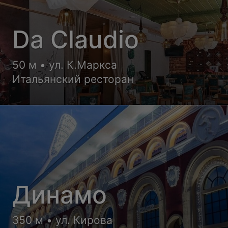
Da Claudio
50 м • ул. К.Маркса
Итальянский ресторан
Динамо
350 м • ул. Кирова