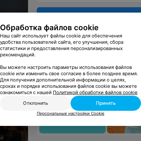
· Разработка образов и создание фотопор
ьства
· Прокат вечерних платьев для детей с 4-
Поделитесь
· Услуги визажиста, парикмахера
мнением
Обработка файлов cookie
· Открытые семинары для детей и родите
Наш сайт использует файлы cookie для обеспечения
шоуменами, диетологами
й и
удобства пользователей сайта, его улучшения, сбора
статистики и предоставления персонализированных
рекомендаций.
Вы можете настроить параметры использования файлов
cookie или изменить свое согласие в более позднее время.
Для получения дополнительной информации о целях,
сроках и порядке использования файлов cookie вы можете
ознакомиться с нашей
Политикой обработки файлов cookie
Отклонить
Принять
Персональные настройки Cookie