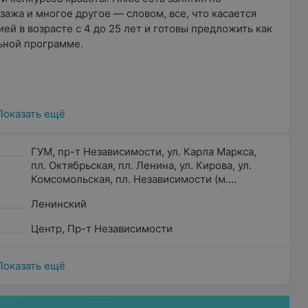
зажа и многое другое — словом, все, что касается
ией в возрасте с 4 до 25 лет и готовы предложить как
льной программе.
J открылось в 2012 году. Впрочем, каждый в
Показать ещё
щается в сфере моды как минимум с начала 2000-х.
 каталоги, клипы, ТВ-программы, их фото
ународные конкурсы красоты.
ГУМ
,
пр-т Независимости
,
ул. Карла Маркса
,
пл. Октябрьская
,
пл. Ленина
,
ул. Кирова
,
ул.
Комсомольская
,
пл. Независимости (м.
ектор Юлия Богук в модной индустрии с 2001 года,
пл.Ленина)
,
пл. Свободы
,
ул. Октябрьская
,
ермании, Швеции, в других странах. Титулы:
Ленинский
Дворец Республики
 2005 — «Супермодель Беларуси», 2007 —
». Заместитель директора Светлана Хомичук в моде
Центр
,
Пр-т Независимости
дефиле для белорусских и зарубежных фешн-
ргкомитете «Мельницы Моды».
Показать ещё