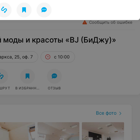
Лето
Избранное
Войти
Сообщить об ошибке
 моды и красоты «BJ (БиДжу)»
аркса, 25, оф. 7
с 10:00
ШРУТ
В ИЗБРАННОЕ
ОТЗЫВ
Все фото