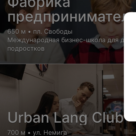
Фабрика
предпринимател
650 м • пл. Свободы
Международная бизнес-школа для дете
подростков
Urban Lang Club
700 м • ул. Немига