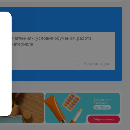
тфолио для семьи, проведение фотосессии love story
х лет
лей с участием артистов эстрады, кино, ведущими,
Рекомендую